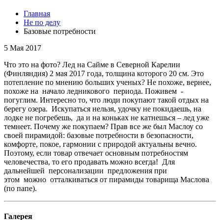
Главная
Не по делу
Базовые потребности
5 Мая 2017
Что это на фото? Лед на Сайме в Северной Карелии
(Финляндия) 2 мая 2017 года, толщина которого 20 см. Это
потепление по мнению больших ученых? Не похоже, вернее,
похоже на начало ледникового периода. Поживем -
погуглим. Интересно то, что люди покупают такой отдых на
берегу озера. Искупаться нельзя, удочку не покидаешь, на
лодке не погребешь, да и на коньках не катнешься – лед уже
темнеет. Почему же покупаем? Прав все же был Маслоу со
своей пирамидой: базовые потребности в безопасности,
комфорте, покое, гармонии с природой актуальны вечно.
Поэтому, если товар отвечает основным потребностям
человечества, то его продавать можно всегда! Для
дальнейшей персонализации предложения при
этом можно отталкиваться от пирамиды товарища Маслова
(по папе).
Галерея